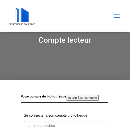
D
É
P
L
Compte lecteur
I
E
R
L
A
N
A
V
I
G
A
T
I
O
N